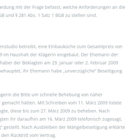
heidung mit der Frage befasst, welche Anforderungen an die
B und § 281 Abs. 1 Satz 1 BGB zu stellen sind.
chenstudio betreibt, eine Einbauküche zum Gesamtpreis von
09 im Haushalt der Klägerin eingebaut. Der Ehemann der
haber der Beklagten am 29. Januar oder 2. Februar 2009
behauptet, ihr Ehemann habe „unverzügliche“ Beseitigung
lägerin die Bitte um schnelle Behebung von näher
 gemacht hätten. Mit Schreiben vom 11. März 2009 listete
angte, diese bis zum 27. März 2009 zu beheben. Nach
ten ihr daraufhin am 16. März 2009 telefonisch zugesagt,
g“ gestellt. Nach Ausbleiben der Mängelbeseitigung erklärte
den Rücktritt vom Vertrag.