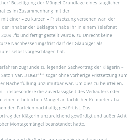
her“ Beseitigung der Mängel Grundlage eines tauglichen
 hat es im Zusammenhang mit der
it einer – zu kurzen – Fristsetzung versehen war, der
 der Inhaber der Beklagten habe ihr in einem Telefonat
009 „fix und fertig“ gestellt würde, zu Unrecht keine
urze Nachbesserungsfrist darf der Gläubiger als
fer selbst vorgeschlagen hat.
verfahren zugrunde zu legenden Sachvortrag der Klägerin –
0 Satz 1 Var. 3 BGB*** sogar ohne vorherige Fristsetzung zum
t der Nacherfüllung unzumutbar war. Um dies zu beurteilen,
en – insbesondere die Zuverlässigkeit des Verkäufers oder
be einen erheblichen Mangel an fachlicher Kompetenz hat
n den Parteien nachhaltig gestört ist. Das
ortrag der Klägerin unzureichend gewürdigt und außer Acht
rober Montagemängel beanstandet hatte.
fgehoben und die Sache zur neuen Verhandlung und