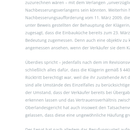
zuzurechnen wären – mit dem Verlangen „unverzüglic
Nachbesserungsverlangens sein könnten. Weiterhin
Nachbesserungsaufforderung vom 11. März 2009, die m
unter Beweis gestellten der Behauptung der Klägerin,
zugesagt, dass die Einbauküche bereits zum 23. März 2
Bedeutung zugemessen. Denn auch eine objektiv zu k
angemessen ansehen, wenn der Verkäufer sie dem Käu
Überdies spricht – jedenfalls nach dem im Revisions
schließlich alles dafür, dass die Klägerin gemäß § 44
Rücktritt berechtigt war, weil die ihr zustehende Ar
sind alle Umstände des Einzelfalles zu berücksichtig
der Umstand, dass der Verkäufer bereits bei Überga
erkennen lassen und das Vertrauensverhältnis zwische
Oberlandesgericht hat auch insoweit den Tatsachenv
gelassen, dass diese eine ungewöhnliche Häufung g
Der Senat hat nach alledem das Berufungsurteil au