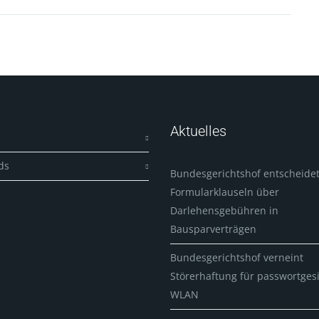
Aktuelles
ds
Bundesgerichtshof entscheidet
Formularklauseln über
Darlehensgebühren in
Bausparverträgen
Bundesgerichtshof verneint
Störerhaftung für passwortges
WLAN