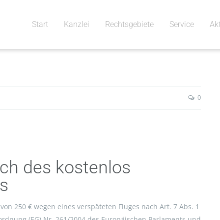
Start
Kanzlei
Rechtsgebiete
Service
Ak
0
ch des kostenlos
ds
von 250 € wegen eines verspäteten Fluges nach Art. 7 Abs. 1
rordnung (EG) Nr. 261/2004 des Europäischen Parlaments und