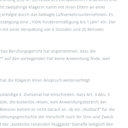
ht zweijährige Klägerin nahm mit ihren Eltern an einer
ng erfolgte durch das beklagte Luftverkehrsunternehmen. Es
stätigung eine „100% Kinderermäßigung bis 1 Jahr“ ein. Der
 mit einer Verspätung von 6 Stunden und 20 Minuten
en. Das Berufungsgericht hat angenommen, dass die
** auf den vorliegenden Fall keine Anwendung finde, weil
at die Klägerin ihren Anspruch weiterverfolgt.
tändige X. Zivilsenat hat entschieden, dass Art. 3 Abs. 3
äste, die kostenlos reisen, vom Anwendungsbereich der
ision kommt es nicht darauf an, ob ein „Nulltarif“ für die
tstehungsgeschichte der Vorschrift noch ihr Sinn und Zweck
der „kostenlos reisenden Fluggäste“ betreffe lediglich den