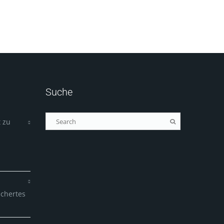
Suche
 zu
ichertes