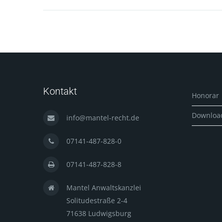
Kontakt
Honorar
Downloa
info@mantel-recht.de
07141-487-828-0
07141-487-828-8
Mantel Anwaltskanzlei
Solitudestraße 2-4
71638 Ludwigsburg