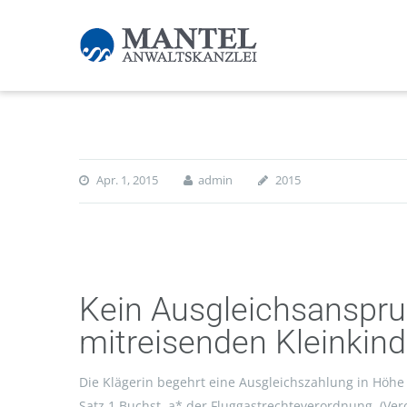
Apr. 1, 2015
admin
2015
Kein Ausgleichsanspru
mitreisenden Kleinkin
Die Klägerin begehrt eine Ausgleichszahlung in Höhe 
Satz 1 Buchst. a* der Fluggastrechteverordnung. (Ve