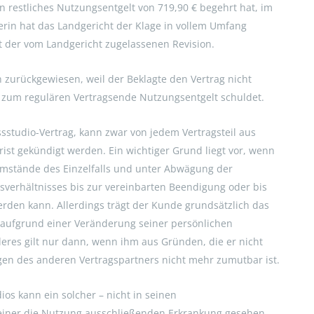
in restliches Nutzungsentgelt von 719,90 € begehrt hat, im
rin hat das Landgericht der Klage in vollem Umfang
t der vom Landgericht zugelassenen Revision.
 zurückgewiesen, weil der Beklagte den Vertrag nicht
s zum regulären Vertragsende Nutzungsentgelt schuldet.
ssstudio-Vertrag, kann zwar von jedem Vertragsteil aus
st gekündigt werden. Ein wichtiger Grund liegt vor, wenn
Umstände des Einzelfalls und unter Abwägung der
gsverhältnisses bis zur vereinbarten Beendigung oder bis
rden kann. Allerdings trägt der Kunde grundsätzlich das
s aufgrund einer Veränderung seiner persönlichen
eres gilt nur dann, wenn ihm aus Gründen, die er nicht
gen des anderen Vertragspartners nicht mehr zumutbar ist.
os kann ein solcher – nicht in seinen
 einer die Nutzung ausschließenden Erkrankung gesehen