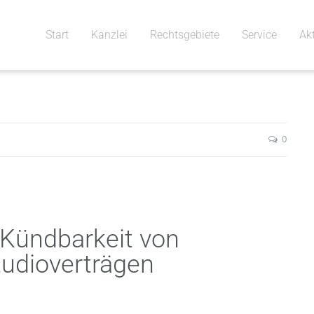
Start
Kanzlei
Rechtsgebiete
Service
Ak
0
 Kündbarkeit von
Studioverträgen