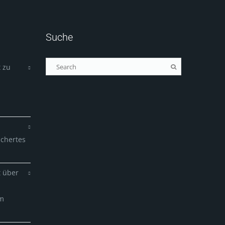
Suche
 zu
ichertes
t über
em