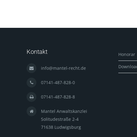
Kontakt
Honorar
Downloa
info@mantel-recht.de
07141-487-828-0
07141-487-828-8
Mantel Anwaltskanzlei
Solitudestraße 2-4
71638 Ludwigsburg