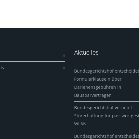
Aktuelles
ds
Bundesgerichtshof entscheidet
Formularklauseln über
Darlehensgebühren in
Bausparverträgen
Bundesgerichtshof verneint
Störerhaftung für passwortges
WLAN
Bundesgerichtshof entscheide