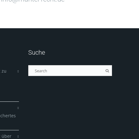
Suche
 zu
ichertes
t über