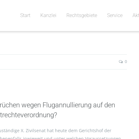
Start
Kanzlei
Rechtsgebiete
Service
Ak
0
üchen wegen Flugannullierung auf den
trechteverordnung?
ständige X. Zivilsenat hat heute dem Gerichtshof der
ebenenfalls inwieweit und unter welchen Voraussetzungen