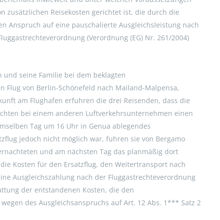
 zusätzlichen Reisekosten gerichtet ist, die durch die
en Anspruch auf eine pauschalierte Ausgleichsleistung nach
er Fluggastrechteverordnung (Verordnung (EG) Nr. 261/2004)
h und seine Familie bei dem beklagten
n Flug von Berlin-Schönefeld nach Mailand-Malpensa,
kunft am Flughafen erfuhren die drei Reisenden, dass die
buchten bei einem anderen Luftverkehrsunternehmen einen
demselben Tag um 16 Uhr in Genua ablegendes
atzflug jedoch nicht möglich war, fuhren sie von Bergamo
bernachteten und am nächsten Tag das planmäßig dort
 die Kosten für den Ersatzflug, den Weitertransport nach
eine Ausgleichszahlung nach der Fluggastrechteverordnung
stattung der entstandenen Kosten, die den
wegen des Ausgleichsanspruchs auf Art. 12 Abs. 1*** Satz 2