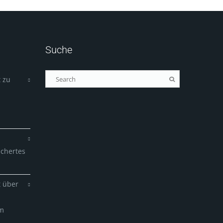
Suche
 zu
ichertes
t über
em