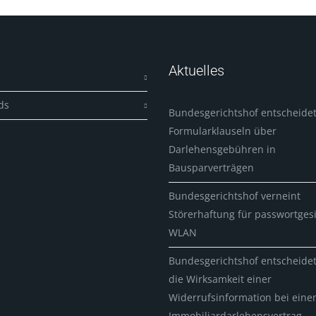
Aktuelles
ds
Bundesgerichtshof entscheidet
Formularklauseln über
Darlehensgebühren in
Bausparverträgen
Bundesgerichtshof verneint
Störerhaftung für passwortges
WLAN
Bundesgerichtshof entscheide
die Wirksamkeit einer
Widerrufsinformation bei ein
Immobiliardarlehensvertrag