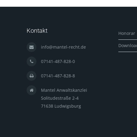
Kontakt
Honorar
Downloa
info@mantel-recht.de
07141-487-828-0
07141-487-828-8
Mantel Anwaltskanzlei
Solitudestraße 2-4
71638 Ludwigsburg