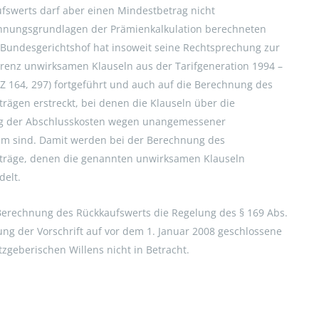
swerts darf aber einen Mindestbetrag nicht
echnungsgrundlagen der Prämienkalkulation berechneten
 Bundesgerichtshof hat insoweit seine Rechtsprechung zur
enz unwirksamen Klauseln aus der Tarifgeneration 1994 –
HZ 164, 297) fortgeführt und auch auf die Berechnung des
rägen erstreckt, bei denen die Klauseln über die
ng der Abschlusskosten wegen unangemessener
m sind. Damit werden bei der Berechnung des
rträge, denen die genannten unwirksamen Klauseln
elt.
e Berechnung des Rückkaufswerts die Regelung des § 169 Abs.
g der Vorschrift auf vor dem 1. Januar 2008 geschlossene
geberischen Willens nicht in Betracht.