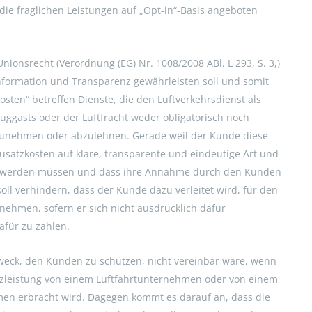
s die fraglichen Leistungen auf „Opt-in“-Basis angeboten
nionsrecht (Verordnung (EG) Nr. 1008/2008 ABl. L 293, S. 3,)
Information und Transparenz gewährleisten soll und somit
osten“ betreffen Dienste, die den Luftverkehrsdienst als
luggasts oder der Luftfracht weder obligatorisch noch
anzunehmen oder abzulehnen. Gerade weil der Kunde diese
Zusatzkosten auf klare, transparente und eindeutige Art und
t werden müssen und dass ihre Annahme durch den Kunden
soll verhindern, dass der Kunde dazu verleitet wird, für den
unehmen, sofern er sich nicht ausdrücklich dafür
afür zu zahlen.
 Zweck, den Kunden zu schützen, nicht vereinbar wäre, wenn
atzleistung von einem Luftfahrtunternehmen oder von einem
en erbracht wird. Dagegen kommt es darauf an, dass die