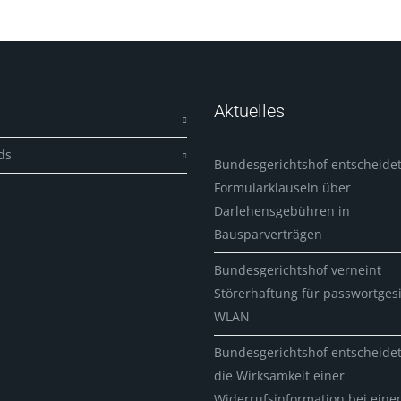
Aktuelles
ds
Bundesgerichtshof entscheidet
Formularklauseln über
Darlehensgebühren in
Bausparverträgen
Bundesgerichtshof verneint
Störerhaftung für passwortges
WLAN
Bundesgerichtshof entscheide
die Wirksamkeit einer
Widerrufsinformation bei ein