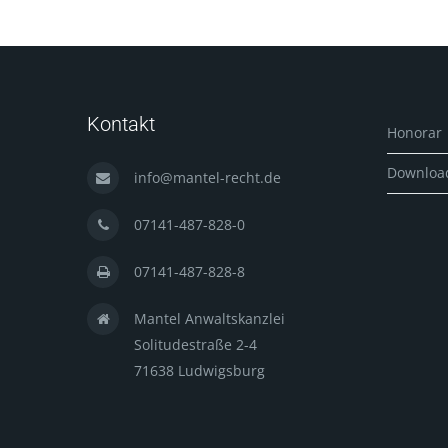
Kontakt
Honorar
Downloa
info@mantel-recht.de
07141-487-828-0
07141-487-828-8
Mantel Anwaltskanzlei
Solitudestraße 2-4
71638 Ludwigsburg