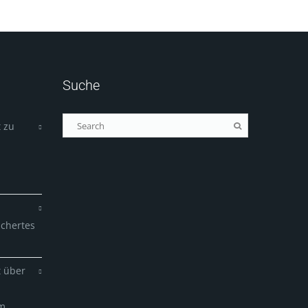
Suche
 zu
ichertes
t über
em