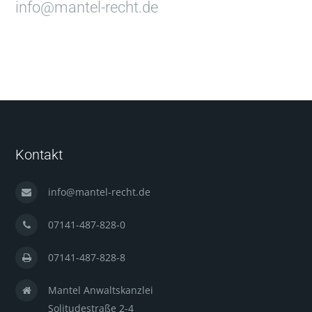
info@mantel-recht.de
Kontakt
info@mantel-recht.de
07141-487-828-0
07141-487-828-8
Mantel Anwaltskanzlei
Solitudestraße 2-4