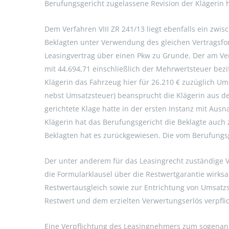
Berufungsgericht zugelassene Revision der Klägerin h
Dem Verfahren VIII ZR 241/13 liegt ebenfalls ein zwi
Beklagten unter Verwendung des gleichen Vertragsfo
Leasingvertrag über einen Pkw zu Grunde. Der am Ver
mit 44.694,71 einschließlich der Mehrwertsteuer bezif
Klägerin das Fahrzeug hier für 26.210 € zuzüglich Um
nebst Umsatzsteuer) beansprucht die Klägerin aus de
gerichtete Klage hatte in der ersten Instanz mit Aus
Klägerin hat das Berufungsgericht die Beklagte auch 
Beklagten hat es zurückgewiesen. Die vom Berufungsg
Der unter anderem für das Leasingrecht zuständige VI
die Formularklausel über die Restwertgarantie wirk
Restwertausgleich sowie zur Entrichtung von Umsatzs
Restwert und dem erzielten Verwertungserlös verpflic
Eine Verpflichtung des Leasingnehmers zum sogenann