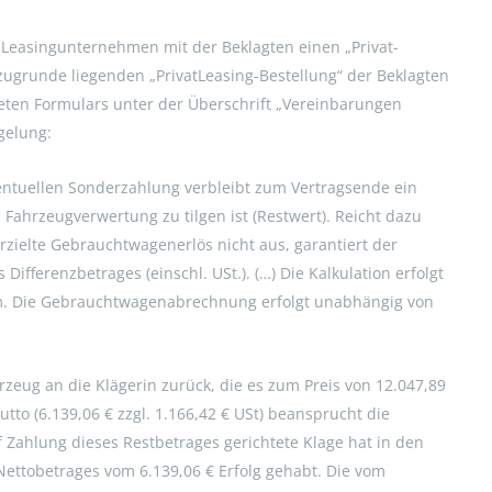
e Leasingunternehmen mit der Beklagten einen „Privat-
zugrunde liegenden „PrivatLeasing-Bestellung“ der Beklagten
deten Formulars unter der Überschrift „Vereinbarungen
gelung:
entuellen Sonderzahlung verbleibt zum Vertragsende ein
e Fahrzeugverwertung zu tilgen ist (Restwert). Reicht dazu
rzielte Gebrauchtwagenerlös nicht aus, garantiert der
fferenzbetrages (einschl. USt.). (…) Die Kalkulation erfolgt
 km. Die Gebrauchtwagenabrechnung erfolgt unabhängig von
rzeug an die Klägerin zurück, die es zum Preis von 12.047,89
utto (6.139,06 € zzgl. 1.166,42 € USt) beansprucht die
 Zahlung dieses Restbetrages gerichtete Klage hat in den
Nettobetrages vom 6.139,06 € Erfolg gehabt. Die vom