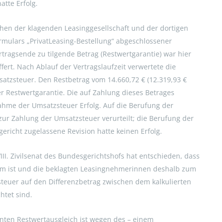
atte Erfolg.
schen der klagenden Leasinggesellschaft und der dortigen
rmulars „PrivatLeasing-Bestellung“ abgeschlossener
tragsende zu tilgende Betrag (Restwertgarantie) war hier
fert. Nach Ablauf der Vertragslaufzeit verwertete die
satzsteuer. Den Restbetrag vom 14.660,72 € (12.319,93 €
r Restwertgarantie. Die auf Zahlung dieses Betrages
nahme der Umsatzsteuer Erfolg. Auf die Berufung der
zur Zahlung der Umsatzsteuer verurteilt; die Berufung der
ericht zugelassene Revision hatte keinen Erfolg.
II. Zivilsenat des Bundesgerichtshofs hat entschieden, dass
sam ist und die beklagten Leasingnehmerinnen deshalb zum
teuer auf den Differenzbetrag zwischen dem kalkulierten
htet sind.
ten Restwertausgleich ist wegen des – einem